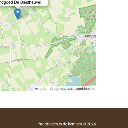
ndgoed De Biestheuvel
|
©
contributors
Leaflet
OpenStreetMap
Paardrijden in de kempen © 2026