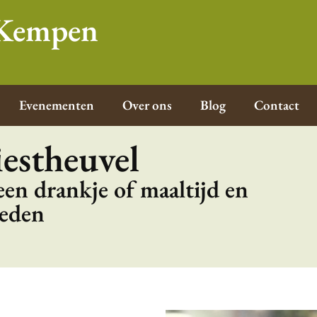
e Kempen
Evenementen
Over ons
Blog
Contact
estheuvel
 een drankje of maaltijd en
heden