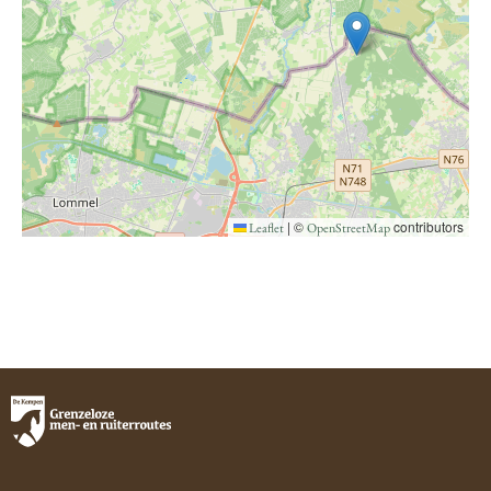
|
©
contributors
Leaflet
OpenStreetMap