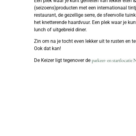
Een plek waar je kunt genieten van lekker eten &
(seizoens)producten met een internationaal tintj
restaurant, de gezellige serre, de sfeervolle tui
het knetterende haardvuur. Een plek waar je kunt
lunch of uitgebreid diner.
Zin om na je tocht even lekker uit te rusten en t
Ook dat kan!
parkeer- en startlocatie
De Keizer ligt tegenover de