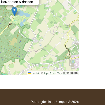
 Keizer eten & drinken
|
©
contributors
Leaflet
OpenStreetMap
Paardrijden in de kempen © 2026