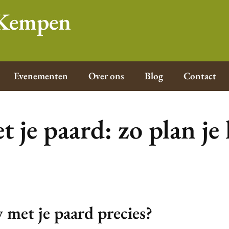
e Kempen
Evenementen
Over ons
Blog
Contact
 je paard: zo plan je
y met je paard precies?