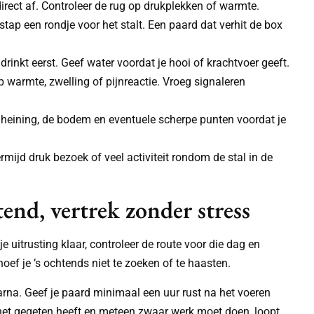
 direct af. Controleer de rug op drukplekken of warmte.
 stap een rondje voor het stalt. Een paard dat verhit de box
 drinkt eerst. Geef water voordat je hooi of krachtvoer geeft.
p warmte, zwelling of pijnreactie. Vroeg signaleren
heining, de bodem en eventuele scherpe punten voordat je
rmijd druk bezoek of veel activiteit rondom de stal in de
end, vertrek zonder stress
 uitrusting klaar, controleer de route voor die dag en
hoef je ’s ochtends niet te zoeken of te haasten.
daarna. Geef je paard minimaal een uur rust na het voeren
t net gegeten heeft en meteen zwaar werk moet doen, loopt