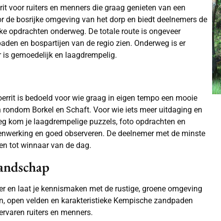
 rit voor ruiters en menners die graag genieten van een
or de bosrijke omgeving van het dorp en biedt deelnemers de
euke opdrachten onderweg. De totale route is ongeveer
paden en bospartijen van de regio zien. Onderweg is er
r is gemoedelijk en laagdrempelig.
errit is bedoeld voor wie graag in eigen tempo een mooie
n rondom Borkel en Schaft. Voor wie iets meer uitdaging en
weg kom je laagdrempelige puzzels, foto opdrachten en
menwerking en goed observeren. De deelnemer met de minste
en tot winnaar van de dag.
andschap
eter en laat je kennismaken met de rustige, groene omgeving
en, open velden en karakteristieke Kempische zandpaden
ervaren ruiters en menners.