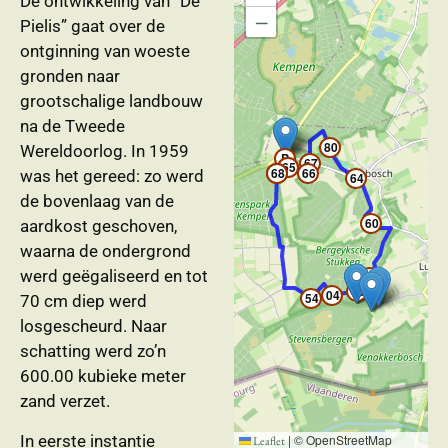
De ontwikkeling van “De
−
Pielis” gaat over de
ontginning van woeste
gronden naar
grootschalige landbouw
na de Tweede
80
Wereldoorlog. In 1959
P
67
65
65
68
68
66
was het gereed: zo werd
64
de bovenlaag van de
60
aardkost geschoven,
waarna de ondergrond
werd geëgaliseerd en tot
59
06
04
54
70 cm diep werd
losgescheurd. Naar
schatting werd zo’n
600.00 kubieke meter
zand verzet.
In eerste instantie
|
© OpenStreetMap
Leaflet